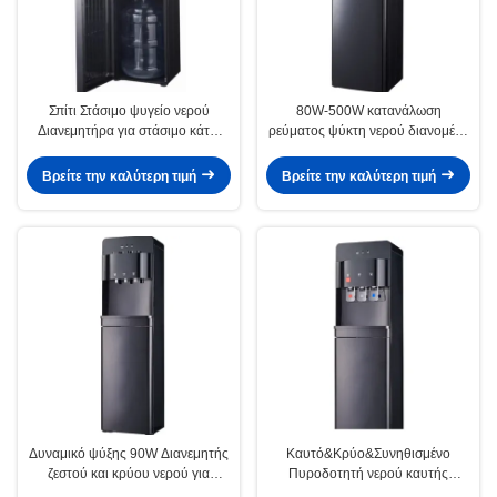
Σπίτι Στάσιμο ψυγείο νερού
80W-500W κατανάλωση
Διανεμητήρα για στάσιμο κάτω
ρεύματος ψύκτη νερού διανομέας
φόρτωση εγκατάσταση βρύση
νερού με ψύξη συμπυκνωτή κάτω
ζεστού νερού με κλειδαριά
φορτίο
Βρείτε την καλύτερη τιμή
Βρείτε την καλύτερη τιμή
ασφαλείας
Δυναμικό ψύξης 90W Διανεμητής
Καυτό&Κρύο&Συνηθισμένο
ζεστού και κρύου νερού για
Πυροδοτητή νερού καυτής
σιωπηλή λειτουργία ≤ 45dB
βρύσης με κλειδαριά ασφαλείας