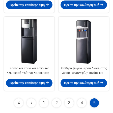
Βρείτε την καλύτερη τιμή
Βρείτε την καλύτερη τιμή
Καυτό και Κρύο και Κανονικό
Σταθερό ψυγείο νερού Διανεμητής
Κλιμακωτή Υδάτινο Χειροκροτητή
νερού με 90W ψύξη ισχύος και 3
με 85C ̇ 95C Θερμαντική
βρύση βυθού φορτίο
Δυνατότητα
Βρείτε την καλύτερη τιμή
Βρείτε την καλύτερη τιμή
1
2
3
4
5