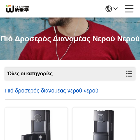
Πιό Δροσερός Διανομέας Νερού Νερού
Όλες οι κατηγορίες
Πιό δροσερός διανομέας νερού νερού