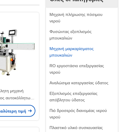
Μηχανή πλήρωσης πόσιμου
νερού
Φυσώντας εξοπλισμός
μπουκαλιών
Μηχανή μαρκαρίσματος
μπουκαλιών
RO εργοστάσιο επεξεργασίας
νερού
Αναλώσιμα κατεργασίας ύδατος
λητη μηχανή
Εξοπλισμός επεξεργασίας
ος αυτοκόλλητων
απόβλητου ύδατος
 ακρίβειας για
Πιό δροσερός διανομέας νερού
καλύτερη τιμή
η φιάλη γύρω από
νερού
μπουκάλι
Πλαστικό υλικό συσκευασίας