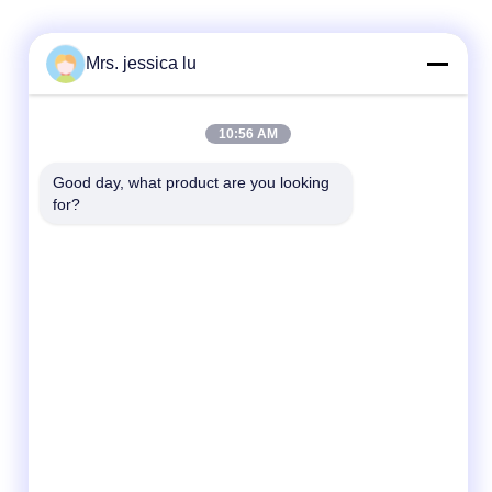
Mrs. jessica lu
Γρήγορη επικοινωνία
10:56 AM
Τηλεφώνημα
Good day, what product are you looking 
86-180-3801-1935
for?
Ηλεκτρονικό
waterpro666@outlook.com
Διεύθυνση
ΚΤΉΡΙΟ ROOM811 TIANJI, ΠΆΡΚΟ TIANAN
CYBER, CHEGONGMIAO, FUTIAN
SHENZHEN ΚΊΝΑ