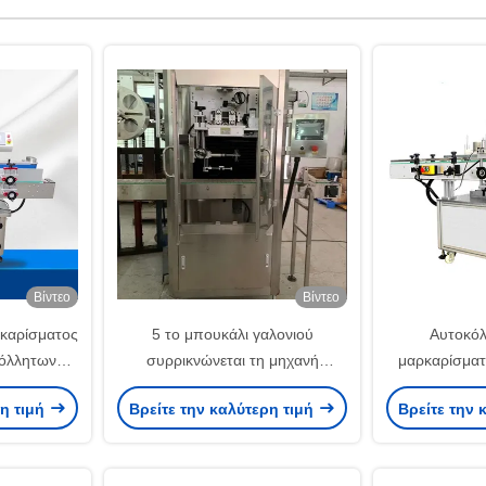
Βίντεο
Βίντεο
καρίσματος
5 το μπουκάλι γαλονιού
Αυτοκόλ
όλλητων
συρρικνώνεται τη μηχανή
μαρκαρίσματ
τραγωνικά
μαρκαρίσματος μανικιών με τη
ετικεττών
ρη τιμή
Βρείτε την καλύτερη τιμή
Βρείτε την 
ια μπύρας
σερβο μηχανή σηράγγων
Erlenmeyer τ
το 