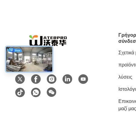
Γρήγο
σύνδε
Σχετικά
προϊόντ
Κοινωνικά Μέσα
λύσεις
Ιστολόγ
Επικοι
μαζί μα