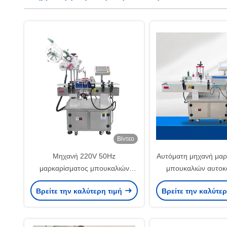
Βίντεο
Μηχανή 220V 50Hz
Αυτόματη μηχανή μαρ
μαρκαρίσματος μπουκαλιών
μπουκαλιών αυτοκ
υψηλής ακρίβειας για τη
ετικεττών για τα τε
Βρείτε την καλύτερη τιμή
Βρείτε την καλύτε
βιομηχανία ποτών τροφίμων
στρογγυλά μπουκάλ