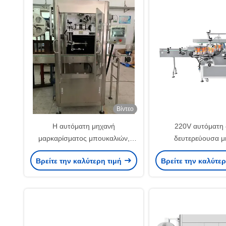
Βίντεο
Η αυτόματη μηχανή
220V αυτόματη 
μαρκαρίσματος μπουκαλιών,
δευτερεύουσα μ
συρρικνώνεται το μανίκι Labeler
μαρκαρίσματος αυτ
Βρείτε την καλύτερη τιμή
Βρείτε την καλύτε
για το μπουκάλι 5 γαλονιού
ετικεττών με 25m/
ταχύτητα