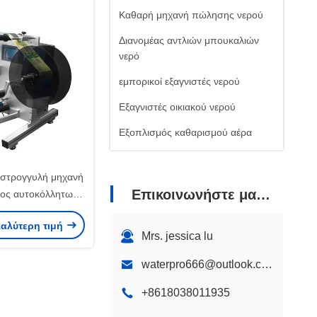
Καθαρή μηχανή πώλησης νερού
Διανομέας αντλιών μπουκαλιών
νερό
εμπορικοί εξαγνιστές νερού
Εξαγνιστές οικιακού νερού
Εξοπλισμός καθαρισμού αέρα
 στρογγυλή μηχανή
Επικοινωνήστε μαζί μας
ος αυτοκόλλητων
πουκαλιών με την
καλύτερη τιμή
νη αφής
Mrs. jessica lu
waterpro666@outlook.com
+8618038011935