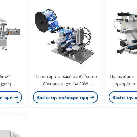
διπλή
Ημι αυτόματο υλικό ανοξείδωτου
Ημι αυτόματη
ηχανή
δύναμης μηχανών 90W
μαρκαρίσματ
οκόλλητων
μαρκαρίσματος μπουκαλιών
ετικεττών μ
ρη τιμή
Βρείτε την καλύτερη τιμή
Βρείτε την 
ελάχιστη
αεροπλάνων
οθό