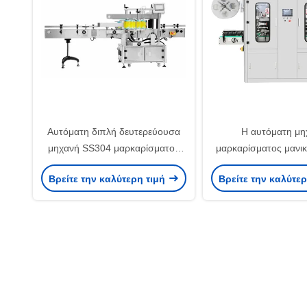
Αυτόματη διπλή δευτερεύουσα
Η αυτόματη μη
μηχανή SS304 μαρκαρίσματος
μαρκαρίσματος μανι
μπουκαλιών υλικός πολυ
BPH με τη θερμότη
Βρείτε την καλύτερη τιμή
Βρείτε την καλύτε
διαστατικός διευθετήσιμος
συρρικνώνεται τη