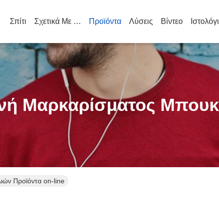
Σπίτι
Σχετικά Με Εμάς
Προϊόντα
Λύσεις
Βίντεο
Ιστολόγ
νή Μαρκαρίσματος Μπουκ
ών Προϊόντα on-line