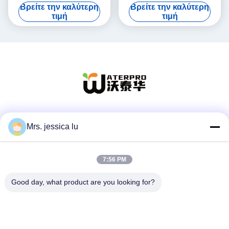
διανομέας νερού Pou με 4
τροφίμων με 2 στρόφιγγες
Βρείτε την καλύτερη
Βρείτε την καλύτερη
στρόφιγγες
τιμή
τιμή
Κοινωνικά Μέσα
Mrs. jessica lu
7:56 PM
Γρήγορη επικοινωνία
Good day, what product are you looking for?
Τηλεφώνημα
86-180-3801-1935
Ηλεκτρονικό