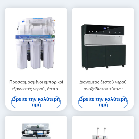
Προσαρμοσμένοι εμπορικοί
Διανομέας ζεστού νερού
εξαγνιστές νερού, άσπρο
ανοξείδωτου τύπων
χρώμα συστημάτων
γραφείου για το σχολικό
Βρείτε την καλύτερη
Βρείτε την καλύτερη
αντίστροφης όσμωσης 400
νοσοκομείο
τιμή
τιμή
GPD