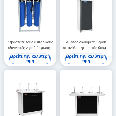
Σεβαστείτε τους εμπορικούς
Άμεσος διανομέας νερού
εξαγνιστές νερού όσμωσης
κατανάλωσης καυτός θερμός
με την επεξεργασία UV
5 γαλόνι για τον εμπορικό
Βρείτε την καλύτερη
Βρείτε την καλύτερη
φωτός 6 σταδίων 800GPD
δημόσιο χώρο
τιμή
τιμή