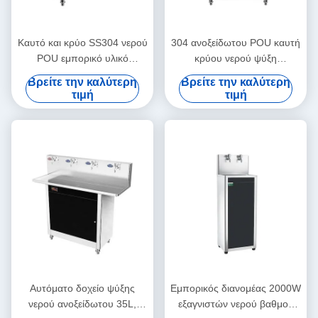
Καυτό και κρύο SS304 νερού
304 ανοξείδωτου POU καυτή
POU εμπορικό υλικό
κρύου νερού ψύξη
εξαγνιστών για την
συμπιεστών
Βρείτε την καλύτερη
Βρείτε την καλύτερη
πανεπιστημιούπολη
διανομέων???????????
τιμή
τιμή
Αυτόματο δοχείο ψύξης
Εμπορικός διανομέας 2000W
νερού ανοξείδωτου 35L,
εξαγνιστών νερού βαθμού