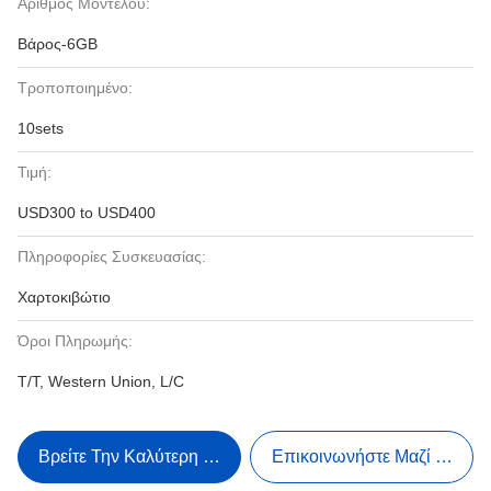
Αριθμός Μοντέλου:
Βάρος-6GB
Τροποποιημένο:
10sets
Τιμή:
USD300 to USD400
Πληροφορίες Συσκευασίας:
Χαρτοκιβώτιο
Όροι Πληρωμής:
T/T, Western Union, L/C
Βρείτε Την Καλύτερη Τιμή
Επικοινωνήστε Μαζί Μας