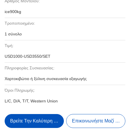
Αριθμός Μοντέλου:
ice900kg
Τροποποιημένο:
1 σύνολο
Τιμή:
USD1000-USD3550/SET
Πληροφορίες Συσκευασίας:
Χαρτοκιβώτιο ή ξύλινη συσκευασία εξαγωγής
Όροι Πληρωμής:
L/C, D/A, T/T, Western Union
Βρείτε Την Καλύτερη Τιμή
Επικοινωνήστε Μαζί Μας