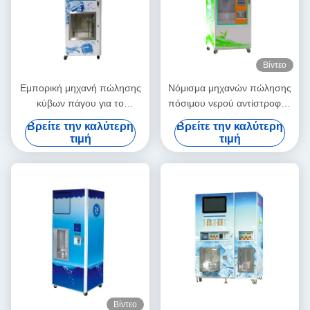
Βίντεο
Εμπορική μηχανή πώλησης
Νόμισμα μηχανών πώλησης
κύβων πάγου για το
πόσιμου νερού αντίστροφης
ξενοδοχείο εστιατορίων
όσμωσης που
Βρείτε την καλύτερη
Βρείτε την καλύτερη
αερολιμένων
χρησιμοποιείται με τη
τιμή
τιμή
διήθηση 9 σταδίων
Βίντεο