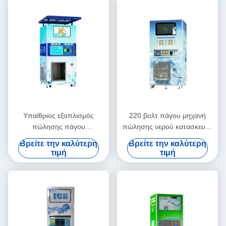
Υπαίθριος εξοπλισμός
220 βολτ πάγου μηχανή
πώλησης πάγου
πώλησης νερού κατασκευής
αυτοεξυπηρετήσεων με την
καθαρή με το πιστοποιητικό
Βρείτε την καλύτερη
Βρείτε την καλύτερη
ικανότητα 900kg/24H
CE ISO
τιμή
τιμή