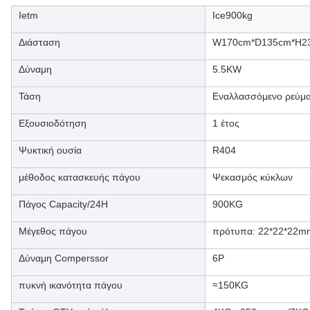
Ietm
Ice900kg
Διάσταση
W170cm*D135cm*H2
Δύναμη
5.5KW
Τάση
Εναλλασσόμενο ρεύμ
Εξουσιοδότηση
1 έτος
Ψυκτική ουσία
R404
μέθοδος κατασκευής πάγου
Ψεκασμός κύκλων
Πάγος Capacity/24H
900KG
Μέγεθος πάγου
πρότυπα: 22*22*22
Δύναμη Comperssor
6P
πυκνή ικανότητα πάγου
≈150KG