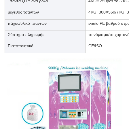
Τσάντα QTY ανά ρόλο
4KG≈ 250pcs το /7KG
μέγεθος τσαντών
4KG: 300X560/7KG: 
πάχος/υλικό τσαντών
ενιαίο PE βαθμού στ
Σύστημα πληρωμής
το νόμισμα/το χαρτον
Πιστοποιητικό
CE/ISO