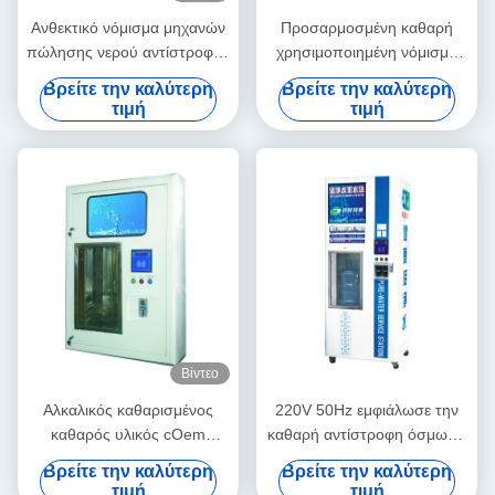
Ανθεκτικό νόμισμα μηχανών
Προσαρμοσμένη καθαρή
πώλησης νερού αντίστροφης
χρησιμοποιημένη νόμισμα
όσμωσης καθαρό που
αυτοεξυπηρέτηση μηχανών
Βρείτε την καλύτερη
Βρείτε την καλύτερη
χρησιμοποιείται
πώλησης νερού
τιμή
τιμή
Βίντεο
Αλκαλικός καθαρισμένος
220V 50Hz εμφιάλωσε την
καθαρός υλικός cOem
καθαρή αντίστροφη όσμωση
ανοξείδωτου μηχανών
μηχανών πώλησης νερού
Βρείτε την καλύτερη
Βρείτε την καλύτερη
πώλησης νερού
τιμή
τιμή